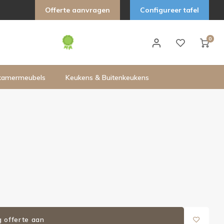
Offerte aanvragen
Configureer tafel
0
kamermeubels
Keukens & Buitenkeukens
g offerte aan