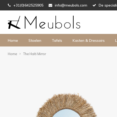
+31(0)642525905
info@meubols.com
De special
Home
Stoelen
Tafels
Kasten & Dressoirs
L
Home
The Haïti Mirror