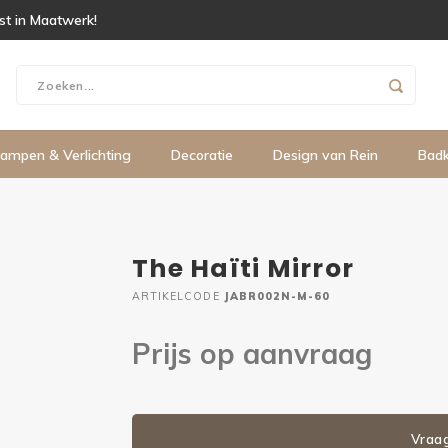
ist in Maatwerk!
ampen & Verlichting
Decoratie
Design van Rein
Bad
The Haïti Mirror
ARTIKELCODE
JABR002N-M-60
Prijs op aanvraag
Vraa