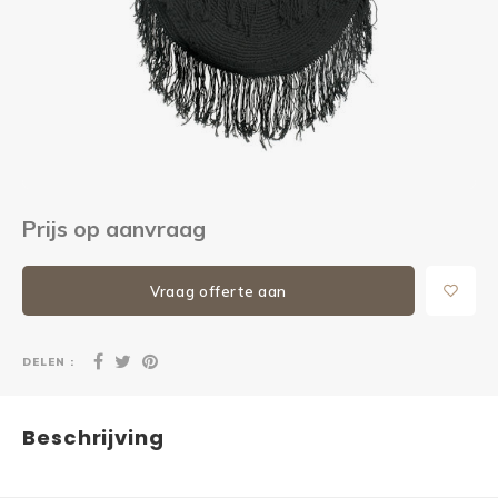
Kieze
Beton
Prijs op aanvraag
Vraag offerte aan
DELEN :
Beschrijving