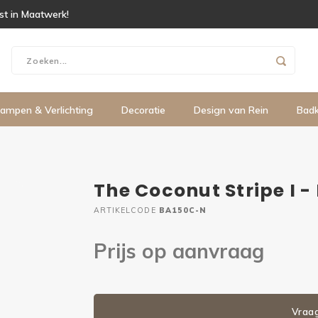
ist in Maatwerk!
ampen & Verlichting
Decoratie
Design van Rein
Bad
The Coconut Stripe I -
ARTIKELCODE
BA150C-N
Prijs op aanvraag
Vraa