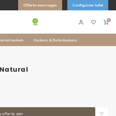
Offerte aanvragen
Configureer tafel
0
kamermeubels
Keukens & Buitenkeukens
 Natural
g offerte aan