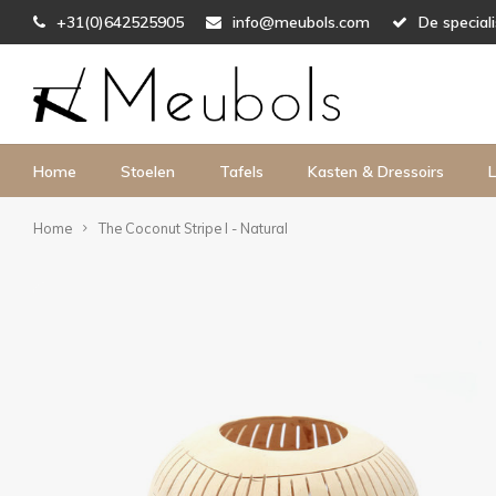
+31(0)642525905
info@meubols.com
De special
Home
Stoelen
Tafels
Kasten & Dressoirs
L
Home
The Coconut Stripe I - Natural