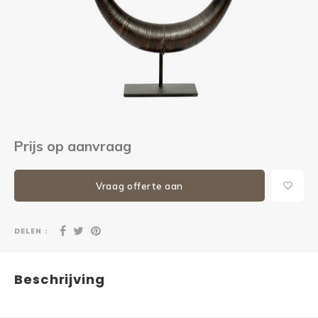
Kieze
Beton
Prijs op aanvraag
Vraag offerte aan
DELEN :
Beschrijving