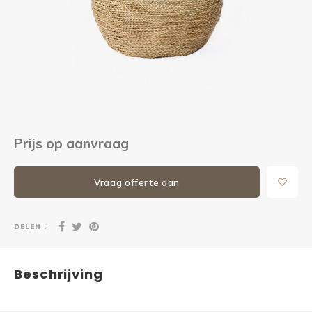
Kieze
Beton
Prijs op aanvraag
Vraag offerte aan
DELEN :
Beschrijving