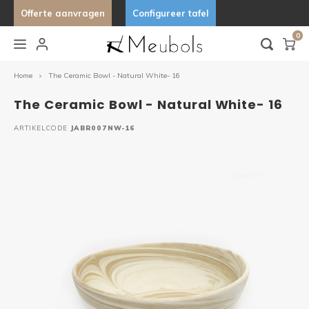
Offerte aanvragen
Configureer tafel
0
Hoofdmenu / keukens & buitenkeukens
Hoofdmenu / lampen & verlichting
Hoofdmenu / stoelen
Hoofdmenu / tafels
Hoo
Keukens & Buitenkeukens
Lampen & Verlichting
Stoelen
Tafels
Home
The Ceramic Bowl - Natural White- 16
The Ceramic Bowl - Natural White- 16
Barkrukken
Bijzettafels
Hanglampen
Buitenkeukens
Stand 
Organ
Organ
Desig
ARTIKELCODE
JABR007NW-16
Eetkamerstoelen
Eettafels
Wandlampen
Keukens
Tafels
Uniek
Fauteuils
Tuintafels
Lampfitting
Ovale 
Tafelbanken
Salontafels
Deens
Fenix 
Marme