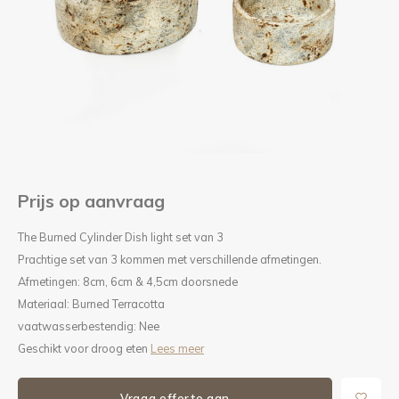
Kieze
Beton
Prijs op aanvraag
The Burned Cylinder Dish light set van 3
Prachtige set van 3 kommen met verschillende afmetingen.
Afmetingen: 8cm, 6cm & 4,5cm doorsnede
Materiaal: Burned Terracotta
vaatwasserbestendig: Nee
Geschikt voor droog eten
Lees meer
Vraag offerte aan