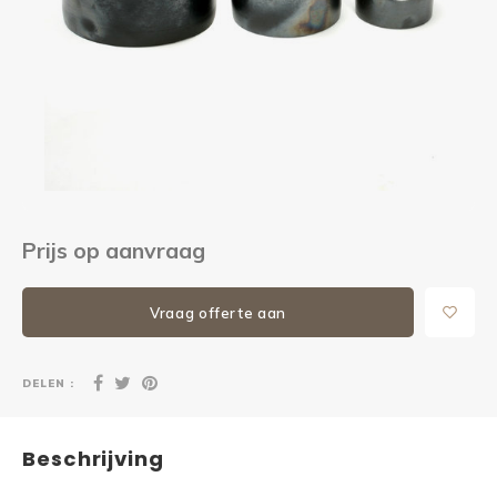
Kieze
Beton
Prijs op aanvraag
Vraag offerte aan
DELEN :
Beschrijving