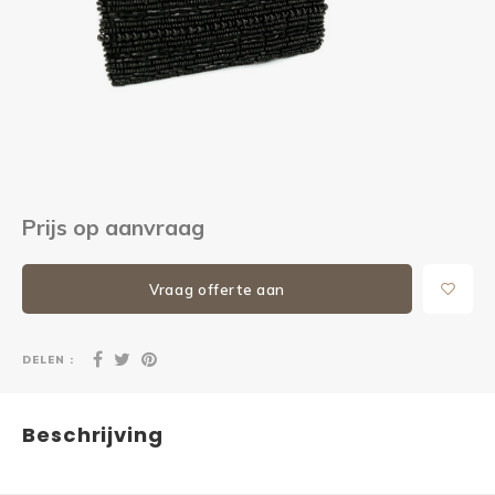
Kieze
Beton
Prijs op aanvraag
Vraag offerte aan
DELEN :
Beschrijving