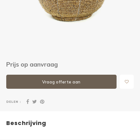
Kieze
Beton
Prijs op aanvraag
Vraag offerte aan
DELEN :
Beschrijving