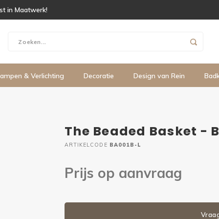
ist in Maatwerk!
ampen & Verlichting
Decoratie
Design van Rein
Bad
The Beaded Basket - B
ARTIKELCODE
BA001B-L
Prijs op aanvraag
Vraa