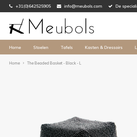
+31(0)642525905
info@meubols.com
De special
Home
Stoelen
Tafels
Kasten & Dressoirs
L
Home
The Beaded Basket - Black - L