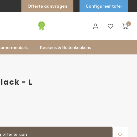
Offerte aanvragen
Configureer tafel
0
kamermeubels
Keukens & Buitenkeukens
lack - L
g offerte aan