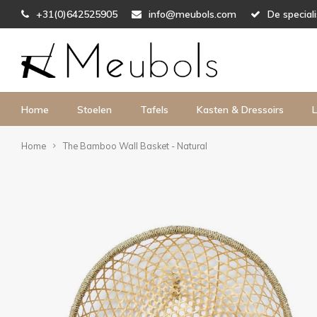
+31(0)642525905
info@meubols.com
De special
Home
Stoelen
Tafels
Kasten & Dressoirs
L
Home
The Bamboo Wall Basket - Natural