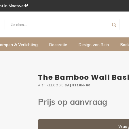
ist in Maatwerk!
ampen & Verlichting
Decoratie
Design van Rein
Bad
The Bamboo Wall Bask
ARTIKELCODE
BAJN110N-60
Prijs op aanvraag
Vraa