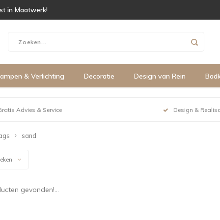
ist in Maatwerk!
ampen & Verlichting
Decoratie
Design van Rein
Bad
Gratis Advies & Service
Design & Realisa
ags
sand
keken
ucten gevonden!...