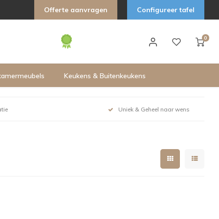
Offerte aanvragen
Configureer tafel
0
kamermeubels
Keukens & Buitenkeukens
tie
Uniek & Geheel naar wens