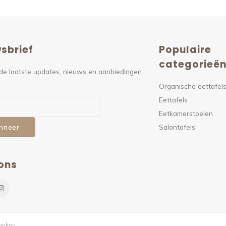
sbrief
Populaire
categorieë
de laatste updates, nieuws en aanbiedingen
Organische eettafel
Eettafels
Eetkamerstoelen
Salontafels
nneer
ons
nkey