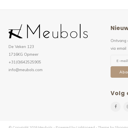
Nieuw
Ontvang 
De Veken 123
via email
1716KG Opmeer
+31(0)642525905
info@meubols.com
Abo
Volg 
© Copyright 2026 Meubols - Powered by
Lightspeed
- Theme by
Shopmo