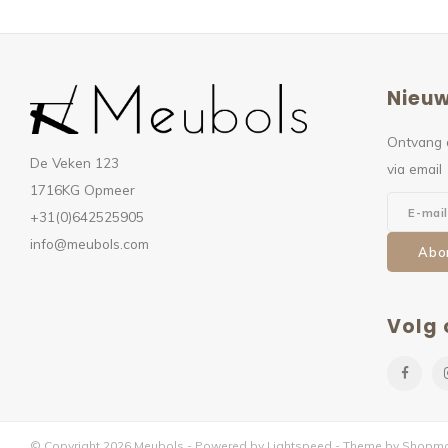
Nieuw
Ontvang 
De Veken 123
via email
1716KG Opmeer
+31(0)642525905
info@meubols.com
Abo
Volg 
© Copyright 2026 Meubols - Powered by
Lightspeed
- Theme by
Shopmo