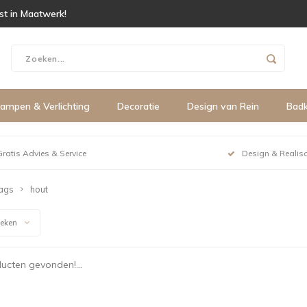
ist in Maatwerk!
ampen & Verlichting
Decoratie
Design van Rein
Bad
Gratis Advies & Service
Design & Realisa
ags
hout
keken
ucten gevonden!...