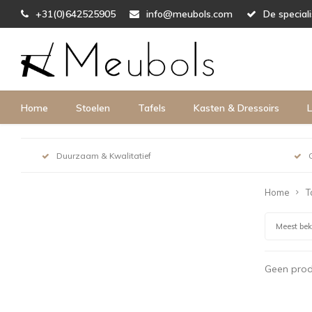
+31(0)642525905
info@meubols.com
De special
Home
Stoelen
Tafels
Kasten & Dressoirs
L
Duurzaam & Kwalitatief
Home
T
Meest be
Geen prod