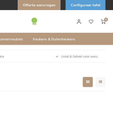
Offerte aanvragen
Configureer tafel
0
kamermeubels
Keukens & Buitenkeukens
tie
Uniek & Geheel naar wens