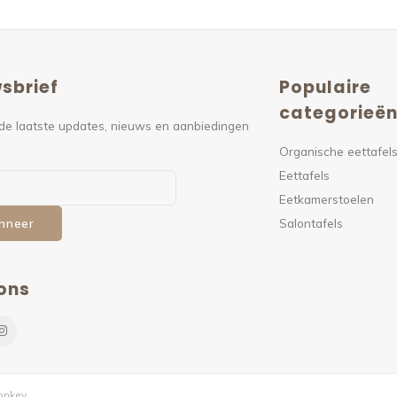
sbrief
Populaire
categorieë
de laatste updates, nieuws en aanbiedingen
Organische eettafel
Eettafels
Eetkamerstoelen
Salontafels
nneer
ons
nkey