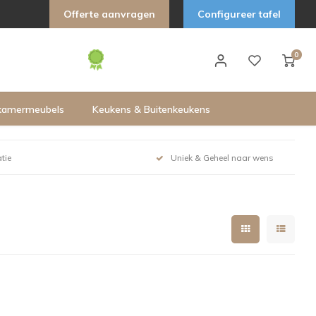
Offerte aanvragen
Configureer tafel
0
kamermeubels
Keukens & Buitenkeukens
tie
Uniek & Geheel naar wens