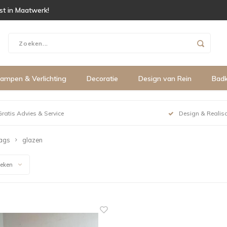
ist in Maatwerk!
ampen & Verlichting
Decoratie
Design van Rein
Bad
Gratis Advies & Service
Design & Realisa
ags
glazen
keken