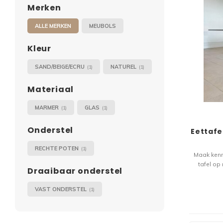
Merken
ALLE MERKEN
MEUBOLS
Kleur
SAND/BEIGE/ECRU
NATUREL
(1)
(1)
Materiaal
MARMER
GLAS
(1)
(1)
Onderstel
Eettafe
RECHTE POTEN
(1)
Maak kenn
tafel op
Draaibaar onderstel
combinat
charme. 
VAST ONDERSTEL
(1)
elegant
st