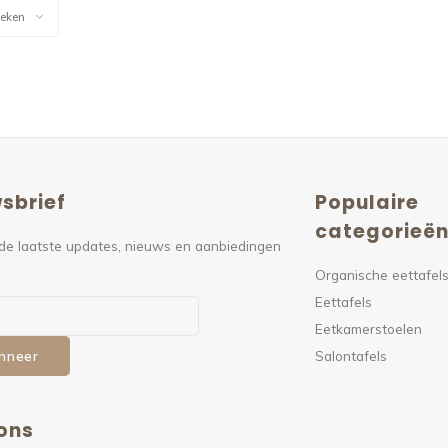
keken
sbrief
Populaire
categorieë
de laatste updates, nieuws en aanbiedingen
Organische eettafel
Eettafels
Eetkamerstoelen
Salontafels
nneer
ons