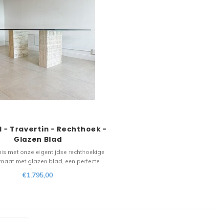
l - Travertin - Rechthoek -
Glazen Blad
is met onze eigentijdse rechthoekige
 maat met glazen blad, een perfecte
ie van modern design en natuurlijke
€1.795,00
Deze opvallende tafel combineert de
ie van een glazen tafelblad met de
abiliteit en uitstraling van nat