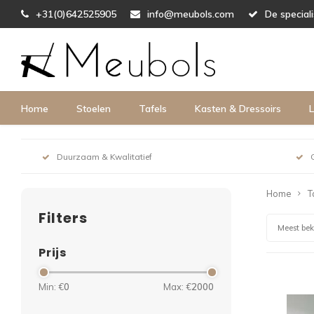
+31(0)642525905
info@meubols.com
De special
Home
Stoelen
Tafels
Kasten & Dressoirs
L
Duurzaam & Kwalitatief
Home
T
Filters
Meest be
Prijs
Min: €
0
Max: €
2000