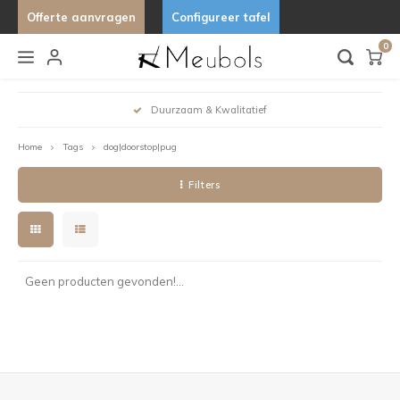
Offerte aanvragen
Configureer tafel
0
Hoofdmenu / keukens & buitenkeukens
Hoofdmenu / lampen & verlichting
Hoofdmenu / stoelen
Hoofdmenu / tafels
Hoo
Keukens & Buitenkeukens
Lampen & Verlichting
Stoelen
Tafels
Duurzaam & Kwalitatief
Gratis Advies
Home
Tags
dog|doorstop|pug
Barkrukken
Bijzettafels
Hanglampen
Buitenkeukens
Stand 
Organ
Organ
Desig
Filters
Eetkamerstoelen
Eettafels
Wandlampen
Keukens
Tafels
Uniek
Fauteuils
Tuintafels
Lampfitting
Ovale 
Tafelbanken
Salontafels
Deens
Geen producten gevonden!...
Fenix 
Marme