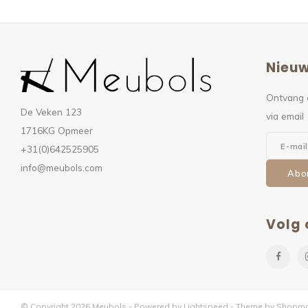
Nieuw
Ontvang 
De Veken 123
via email
1716KG Opmeer
+31(0)642525905
info@meubols.com
Abo
Volg 
© Copyright 2026 Meubols - Powered by
Lightspeed
- Theme by
Shopmo