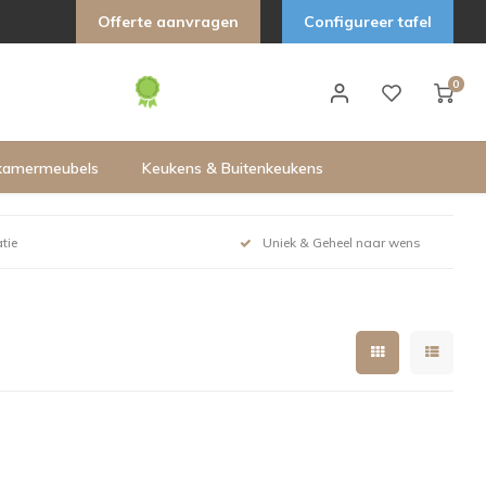
Offerte aanvragen
Configureer tafel
0
kamermeubels
Keukens & Buitenkeukens
tie
Uniek & Geheel naar wens