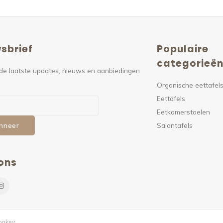
sbrief
Populaire
categorieë
de laatste updates, nieuws en aanbiedingen
Organische eettafel
Eettafels
Eetkamerstoelen
Salontafels
nneer
ons
nkey