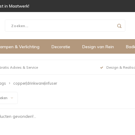
ist in Maatwerk!
ampen & Verlichting
Decoratie
Design van Rein
Bad
Gratis Advies & Service
Design & Realisa
ags
copper|drinkware|infuser
keken
ucten gevonden!...