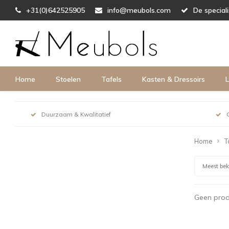
+31(0)642525905
info@meubols.com
De special
Home
Stoelen
Tafels
Kasten & Dressoirs
L
Duurzaam & Kwalitatief
Home
T
Meest be
Geen prod