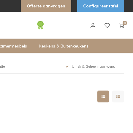
Offerte aanvragen
Configureer tafel
0
kamermeubels
Keukens & Buitenkeukens
tie
Uniek & Geheel naar wens