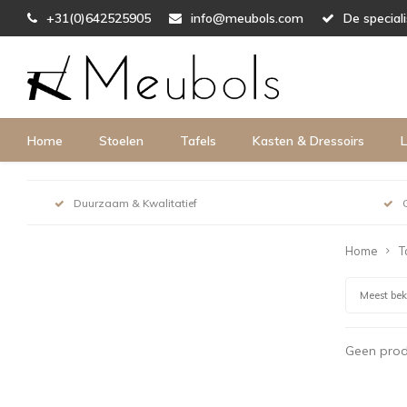
+31(0)642525905
info@meubols.com
De special
Home
Stoelen
Tafels
Kasten & Dressoirs
L
Duurzaam & Kwalitatief
Home
T
Meest be
Geen prod