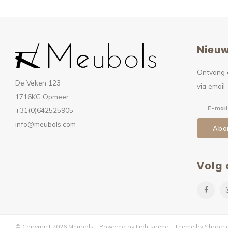
Nieuw
Ontvang 
De Veken 123
via email
1716KG Opmeer
+31(0)642525905
info@meubols.com
Abo
Volg 
© Copyright 2026 Meubols - Powered by
Lightspeed
- Theme by
Shopmo