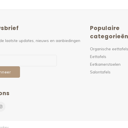
sbrief
Populaire
categorieë
de laatste updates, nieuws en aanbiedingen
Organische eettafel
Eettafels
Eetkamerstoelen
Salontafels
nneer
ons
nkey