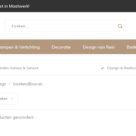
ist in Maatwerk!
ampen & Verlichting
Decoratie
Design van Rein
Bad
Gratis Advies & Service
Design & Realisa
ags
bookend|toucan
keken
ucten gevonden!...