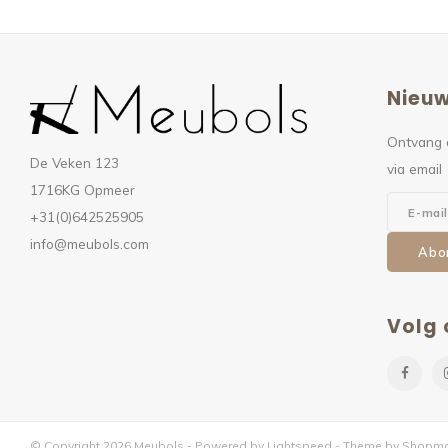
Nieuw
Ontvang 
De Veken 123
via email
1716KG Opmeer
+31(0)642525905
info@meubols.com
Abo
Volg 
© Copyright 2026 Meubols - Powered by
Lightspeed
- Theme by
Shopmo