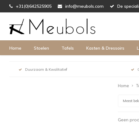
+31(0)642525905
info@meubols.com
De special
Home
Stoelen
Tafels
Kasten & Dressoirs
L
Duurzaam & Kwalitatief
Home
T
Meest be
Geen prod