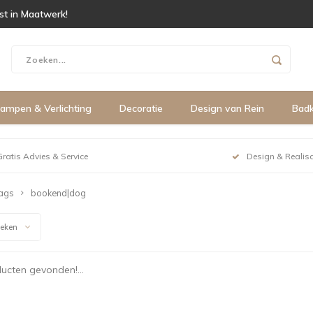
ist in Maatwerk!
ampen & Verlichting
Decoratie
Design van Rein
Bad
Gratis Advies & Service
Design & Realisa
ags
bookend|dog
keken
ucten gevonden!...