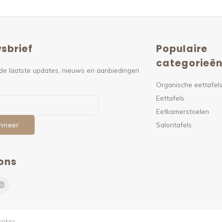
sbrief
Populaire
categorieë
de laatste updates, nieuws en aanbiedingen
Organische eettafel
Eettafels
Eetkamerstoelen
Salontafels
nneer
ons
nkey