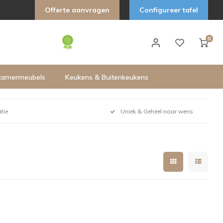
Offerte aanvragen
Configureer tafel
0
kamermeubels
Keukens & Buitenkeukens
tie
Uniek & Geheel naar wens