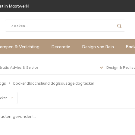
ist in Maatwerk!
ampen & Verlichting
Decoratie
Design van Rein
Bad
Gratis Advies & Service
Design & Realisa
ags
bookend|dachshund|dog|sausage dog|teckel
keken
ucten gevonden!...