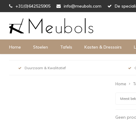
+31(0)642525905
info@meubols.com
De special
Home
Stoelen
Tafels
Kasten & Dressoirs
L
Duurzaam & Kwalitatief
Home
T
Meest be
Geen prod