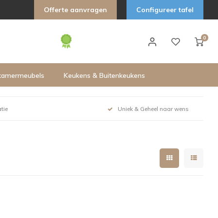
Offerte aanvragen
Configureer tafel
0
kamermeubels
Keukens & Buitenkeukens
tie
Uniek & Geheel naar wens