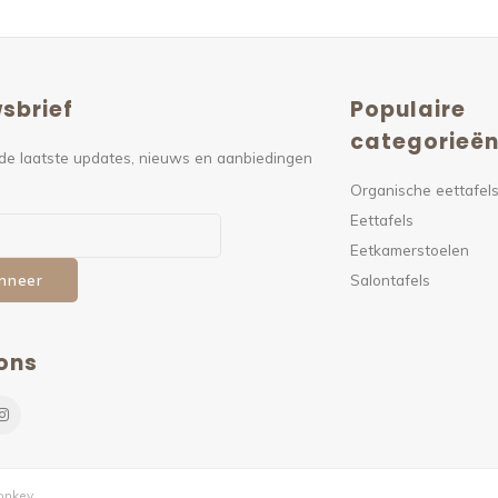
sbrief
Populaire
categorieë
de laatste updates, nieuws en aanbiedingen
Organische eettafel
Eettafels
Eetkamerstoelen
Salontafels
nneer
ons
nkey