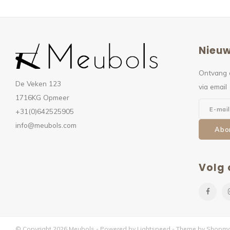
Nieuw
Ontvang 
De Veken 123
via email
1716KG Opmeer
+31(0)642525905
info@meubols.com
Abo
Volg 
© Copyright 2026 Meubols - Powered by
Lightspeed
- Theme by
Shopmo