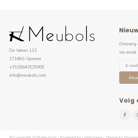
Nieuw
Ontvang 
De Veken 123
via email
1716KG Opmeer
+31(0)642525905
info@meubols.com
Abo
Volg 
© Copyright 2026 Meubols - Powered by
Lightspeed
- Theme by
Shopmo