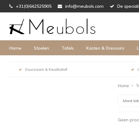
+31(0)642525905
info@meubols.com
De special
Home
Stoelen
Tafels
Kasten & Dressoirs
L
Duurzaam & Kwalitatief
Home
T
Meest be
Geen prod