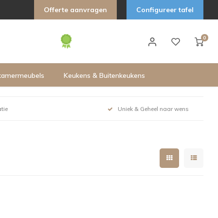
Offerte aanvragen
Configureer tafel
0
kamermeubels
Keukens & Buitenkeukens
tie
Uniek & Geheel naar wens