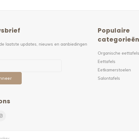
sbrief
Populaire
categorieë
de laatste updates, nieuws en aanbiedingen
Organische eettafel
Eettafels
Eetkamerstoelen
Salontafels
nneer
ons
nkey