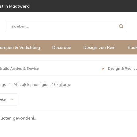
ist in Maatwerk!
ampen & Verlichting
Decoratie
Design van Rein
Bad
Gratis Advies & Service
Design & Realisa
ags
Africa|elephant|giant 10kg|large
keken
ucten gevonden!...