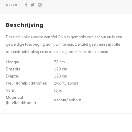
DELEN :
Beschrijving
Deze stijlvolle zwarte eettafel Ohio is gemaakt van eshout en is een
geweldige toevoeging aan uw interieur. De tafel geeft een stijlvolle
robuuste uitstraling en is ook verkrijgbaar in het donkerbruin.
Hoogte:
76 cm
Breedte:
120 cm
Diepte:
120 cm
Kleur (tafelblad/frame):
zwart / zwart
Vorm:
rond
Materiaal
eshout/ eshout
(tafelblad/frame):