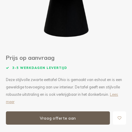
Kieze
Beton
Prijs op aanvraag
3-5 WERKDAGEN LEVERTIJD
Deze stijlvolle zwarte eettafel Ohio is gemaakt van eshout en is een
geweldige toevoeging aan uw interieur. De tafel geeft een stijlvolle
robuuste uitstraling en is ook verkrijgbaar in het donkerbruin.
Lees
meer
Vraag offerte aan