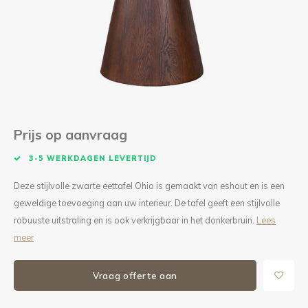
Kieze
Beton
Prijs op aanvraag
3-5 WERKDAGEN LEVERTIJD
Deze stijlvolle zwarte eettafel Ohio is gemaakt van eshout en is een
geweldige toevoeging aan uw interieur. De tafel geeft een stijlvolle
robuuste uitstraling en is ook verkrijgbaar in het donkerbruin.
Lees
meer
Vraag offerte aan