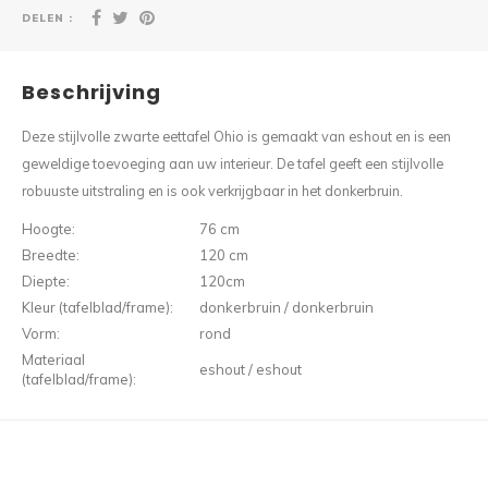
DELEN :
Beschrijving
Deze stijlvolle zwarte eettafel Ohio is gemaakt van eshout en is een
geweldige toevoeging aan uw interieur. De tafel geeft een stijlvolle
robuuste uitstraling en is ook verkrijgbaar in het donkerbruin.
Hoogte:
76 cm
Breedte:
120 cm
Diepte:
120cm
Kleur (tafelblad/frame):
donkerbruin / donkerbruin
Vorm:
rond
Materiaal
eshout / eshout
(tafelblad/frame):