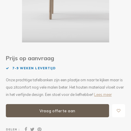
Kieze
Beton
Prijs op aanvraag
7-9 WEKEN LEVERTIJD
Onze prachtige tafelbanken zijn een plaatje om naar te kijken maar is
qua zitcomfort nog vele malen beter. Het houten materiaal vloeit over
in het verfijnde design. Een stoel voor de liefhebber!
Lees meer
Vraag offerte aan
DELEN :