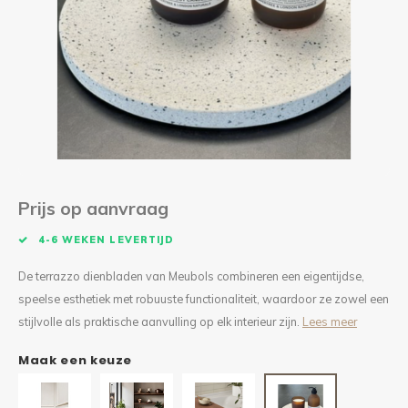
Kieze
Beton
Prijs op aanvraag
4-6 WEKEN LEVERTIJD
De terrazzo dienbladen van Meubols combineren een eigentijdse,
speelse esthetiek met robuuste functionaliteit, waardoor ze zowel een
stijlvolle als praktische aanvulling op elk interieur zijn.
Lees meer
Maak een keuze