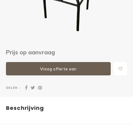
Kieze
Beton
Prijs op aanvraag
Vraag offerte aan
DELEN :
Beschrijving