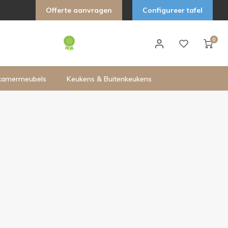
Offerte aanvragen
Configureer tafel
0
kamermeubels
Keukens & Buitenkeukens