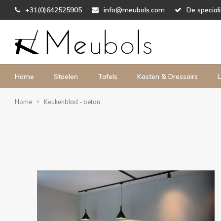
+31(0)642525905
info@meubols.com
De special
Home
Stoelen
Tafels
Kasten & Dressoirs
L
Home
Keukenblad - beton