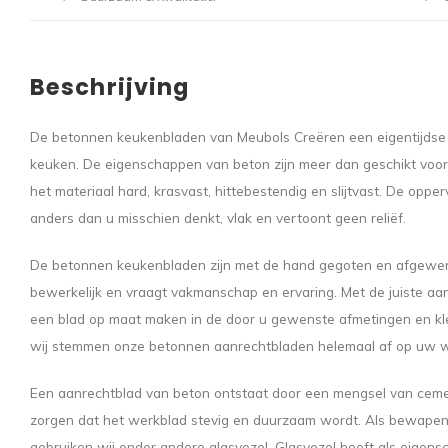
Beschrijving
De betonnen keukenbladen van Meubols Creëren een eigentijdse 
keuken. De eigenschappen van beton zijn meer dan geschikt voor 
het materiaal hard, krasvast, hittebestendig en slijtvast. De oppe
anders dan u misschien denkt, vlak en vertoont geen reliëf.
De betonnen keukenbladen zijn met de hand gegoten en afgewerkt 
bewerkelijk en vraagt vakmanschap en ervaring. Met de juiste aa
een blad op maat maken in de door u gewenste afmetingen en kleu
wij stemmen onze betonnen aanrechtbladen helemaal af op uw 
Een aanrechtblad van beton ontstaat door een mengsel van ceme
zorgen dat het werkblad stevig en duurzaam wordt. Als bewape
gebruiken wij onder andere glasvezel. Glasvezel heeft als eigensc