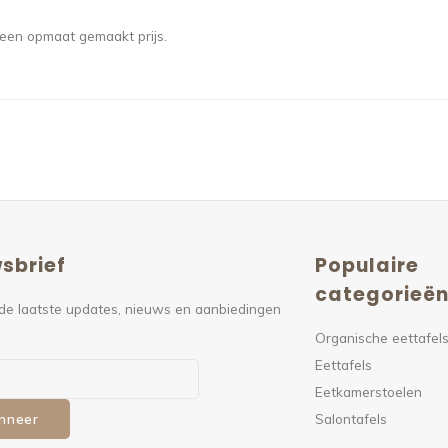
 een opmaat gemaakt prijs.
sbrief
Populaire
categorieë
de laatste updates, nieuws en aanbiedingen
Organische eettafel
Eettafels
Eetkamerstoelen
Salontafels
nneer