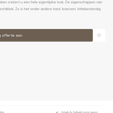
uken creëert u een hele eigentijdse look. De eigenschappen van
rechtblad. Zo is het onder andere hard, krasvast, hittebestendig
g offerte aan
tie
Uniek & Geheel naar wens