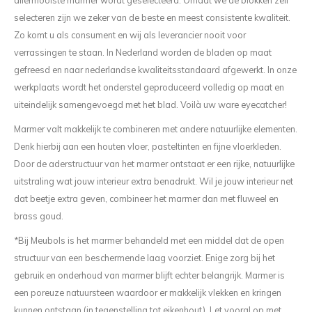
allermooiste marmer wordt geselecteerd. Omdat we de blokken zelf
selecteren zijn we zeker van de beste en meest consistente kwaliteit.
Zo komt u als consument en wij als leverancier nooit voor
verrassingen te staan. In Nederland worden de bladen op maat
gefreesd en naar nederlandse kwaliteitsstandaard afgewerkt. In onze
werkplaats wordt het onderstel geproduceerd volledig op maat en
uiteindelijk samengevoegd met het blad. Voilà uw ware eyecatcher!
Marmer valt makkelijk te combineren met andere natuurlijke elementen.
Denk hierbij aan een houten vloer, pasteltinten en fijne vloerkleden.
Door de aderstructuur van het marmer ontstaat er een rijke, natuurlijke
uitstraling wat jouw interieur extra benadrukt. Wil je jouw interieur net
dat beetje extra geven, combineer het marmer dan met fluweel en
brass goud.
*Bij Meubols is het marmer behandeld met een middel dat de open
structuur van een beschermende laag voorziet. Enige zorg bij het
gebruik en onderhoud van marmer blijft echter belangrijk. Marmer is
een poreuze natuursteen waardoor er makkelijk vlekken en kringen
kunnen ontstaan (in tegenstelling tot eikenhout). Let vooral op met