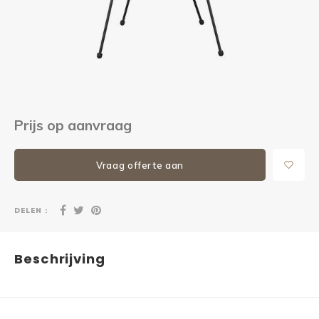
Kieze
Beton
Prijs op aanvraag
Vraag offerte aan
DELEN :
Beschrijving