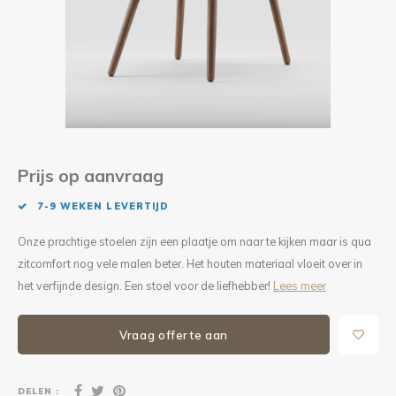
Kieze
Beton
Prijs op aanvraag
7-9 WEKEN LEVERTIJD
Onze prachtige stoelen zijn een plaatje om naar te kijken maar is qua
zitcomfort nog vele malen beter. Het houten materiaal vloeit over in
het verfijnde design. Een stoel voor de liefhebber!
Lees meer
Vraag offerte aan
DELEN :