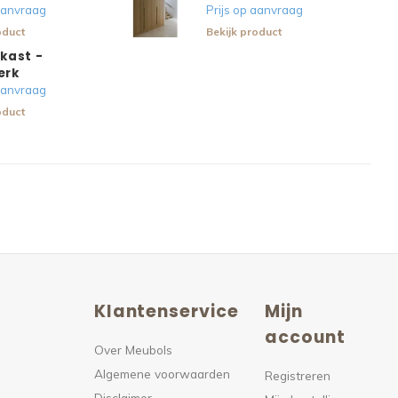
 aanvraag
Prijs op aanvraag
oduct
Bekijk product
kast -
erk
 aanvraag
oduct
Klantenservice
Mijn
n
account
Over Meubols
Algemene voorwaarden
s
Registreren
Disclaimer