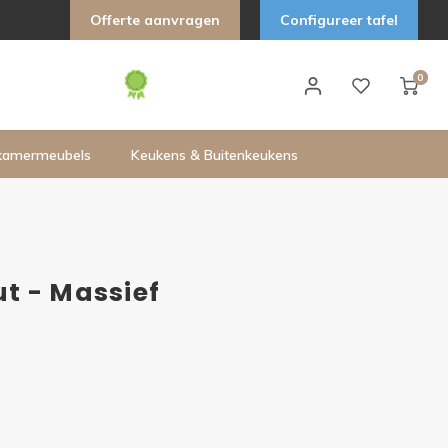
Offerte aanvragen
Configureer tafel
0
kamermeubels
Keukens & Buitenkeukens
t - Massief