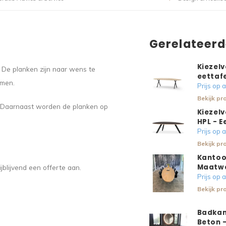
Gerelateer
Kiezelv
 De planken zijn naar wens te
eettafe
rmen.
Prijs op
Bekijk pr
. Daarnaast worden de planken op
Kiezelv
HPL - E
Prijs op
Bekijk pr
Kantoo
Maatw
jblijvend een offerte aan.
Prijs op
Bekijk pr
Badkam
Beton 