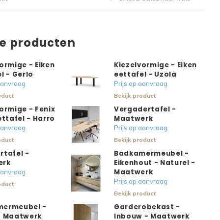
de producten
ormige - Eiken
Kiezelvormige - Eiken
l - Gerlo
eettafel - Uzola
 aanvraag
Prijs op aanvraag
oduct
Bekijk product
ormige - Fenix
Vergadertafel -
ettafel - Harro
Maatwerk
 aanvraag
Prijs op aanvraag
oduct
Bekijk product
rtafel -
Badkamermeubel -
erk
Eikenhout - Naturel -
Maatwerk
 aanvraag
Prijs op aanvraag
oduct
Bekijk product
ermeubel -
Garderobekast -
- Maatwerk
Inbouw - Maatwerk