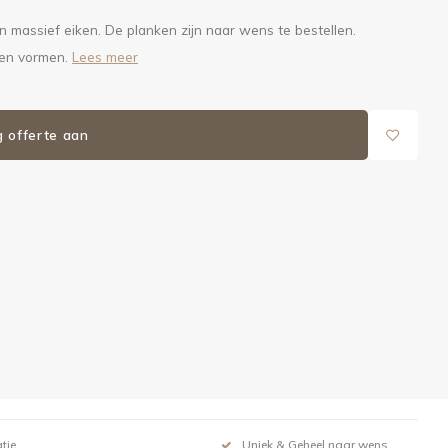
 massief eiken. De planken zijn naar wens te bestellen.
n en vormen.
Lees meer
g offerte aan
tie
Uniek & Geheel naar wens