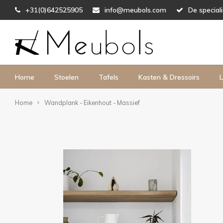
+31(0)642525905
info@meubols.com
De special
Home
Stoelen
Tafels
Kasten & Dressoirs
L
Home
Wandplank - Eikenhout - Massief