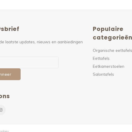
sbrief
Populaire
categorieë
de laatste updates, nieuws en aanbiedingen
Organische eettafel
Eettafels
Eetkamerstoelen
Salontafels
nneer
ons
nkey