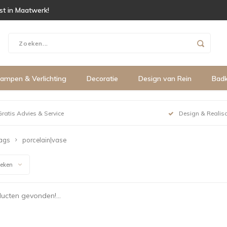
ist in Maatwerk!
ampen & Verlichting
Decoratie
Design van Rein
Bad
Gratis Advies & Service
Design & Realisa
ags
porcelain|vase
keken
ucten gevonden!...