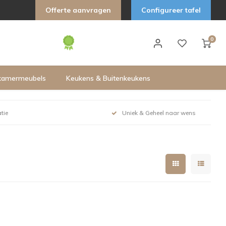
Offerte aanvragen
Configureer tafel
0
kamermeubels
Keukens & Buitenkeukens
tie
Uniek & Geheel naar wens