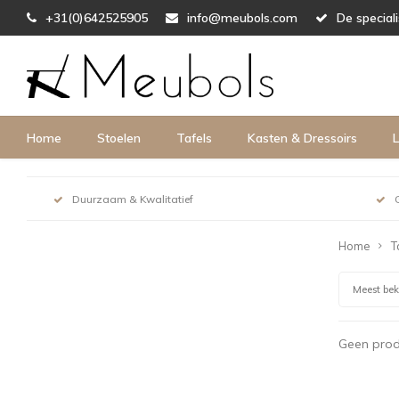
+31(0)642525905
info@meubols.com
De special
Home
Stoelen
Tafels
Kasten & Dressoirs
L
Duurzaam & Kwalitatief
Home
T
Meest be
Geen prod