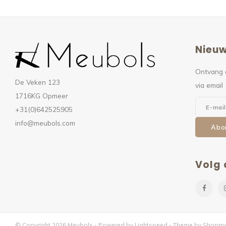
Nieuw
Ontvang 
De Veken 123
via email
1716KG Opmeer
+31(0)642525905
info@meubols.com
Abo
Volg 
© Copyright 2026 Meubols - Powered by
Lightspeed
- Theme by
Shopmo